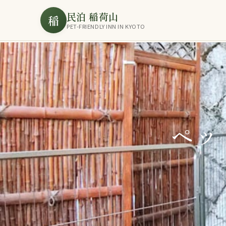
民泊 稲荷山
稲
PET-FRIENDLY INN IN KYOTO
ペッ