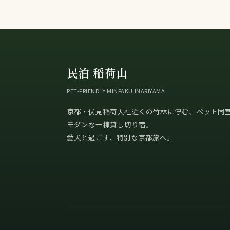
民泊 稲荷山
PET-FRIENDLY MINPAKU INARIYAMA
京都・伏見稲荷大社近くの竹林に佇む、ペット同
モダンな一棟貸し切り宿。
愛犬と過ごす、特別な京都旅へ。