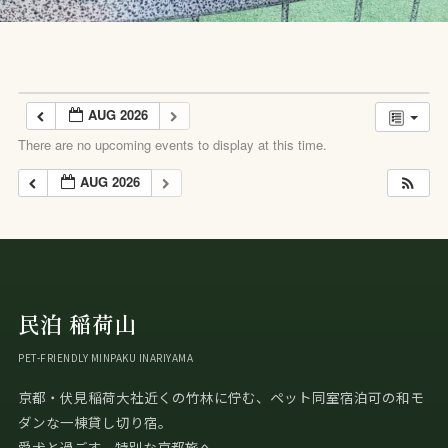
AUG 2026
There are no upcoming events to display at this time.
AUG 2026
民泊 稲荷山
PET-FRIENDLY MINPAKU INARIYAMA
京都・伏見稲荷大社近くの竹林に佇む、ペット同室宿泊可の和モ
ダンな一棟貸し切り宿。
愛犬と過ごす、特別な京都旅へ。