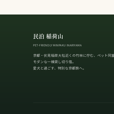
民泊 稲荷山
PET-FRIENDLY MINPAKU INARIYAMA
京都・伏見稲荷大社近くの竹林に佇む、ペット同
モダンな一棟貸し切り宿。
愛犬と過ごす、特別な京都旅へ。