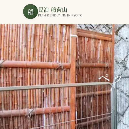
民泊 稲荷山
稲
PET-FRIENDLY INN IN KYOTO
ペッ