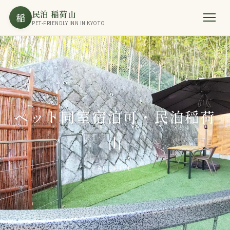
民泊 稲荷山
稲
PET-FRIENDLY INN IN KYOTO
ペット同室宿泊可・民泊稲荷
山
ARCHIVE