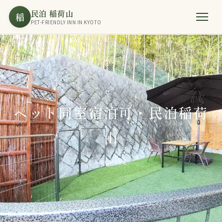
民泊 稲荷山
稲
PET-FRIENDLY INN IN KYOTO
ペット同室宿泊可・民泊稲荷
山
ARCHIVE