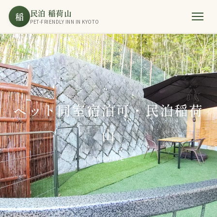
民泊 稲荷山
稲
PET-FRIENDLY INN IN KYOTO
ペット同室宿泊可・民泊稲荷
山
ARCHIVE