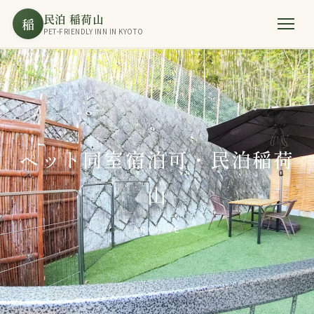
民泊 稲荷山
稲
PET-FRIENDLY INN IN KYOTO
ペット同室宿泊可・民泊稲荷
山
ARCHIVE