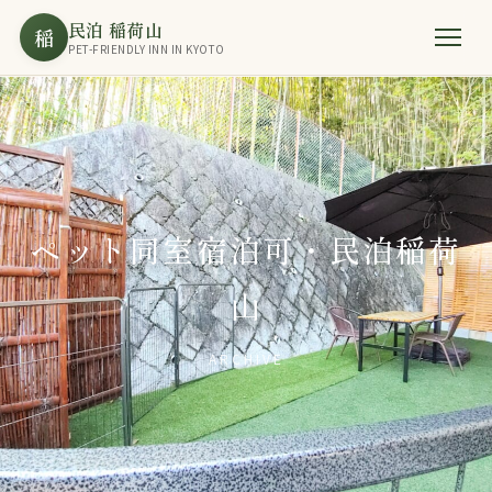
民泊 稲荷山
稲
PET-FRIENDLY INN IN KYOTO
ペット同室宿泊可・民泊稲荷
山
ARCHIVE