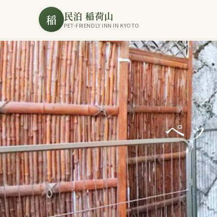
民泊 稲荷山
稲
PET-FRIENDLY INN IN KYOTO
ペッ