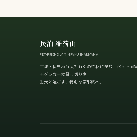
民泊 稲荷山
PET-FRIENDLY MINPAKU INARIYAMA
京都・伏見稲荷大社近くの竹林に佇む、ペット同
モダンな一棟貸し切り宿。
愛犬と過ごす、特別な京都旅へ。