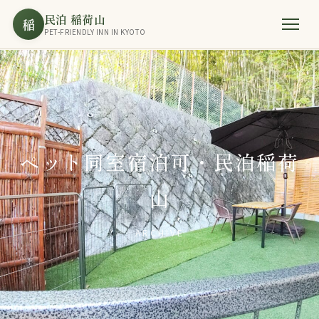
民泊 稲荷山
稲
PET-FRIENDLY INN IN KYOTO
ペット同室宿泊可・民泊稲荷
山
ARCHIVE