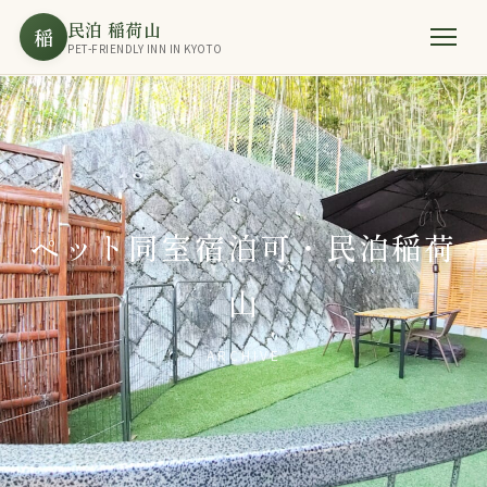
民泊 稲荷山
稲
PET-FRIENDLY INN IN KYOTO
ペット同室宿泊可・民泊稲荷
山
ARCHIVE