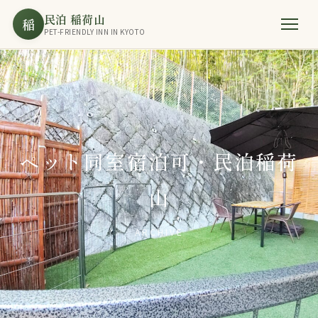
民泊 稲荷山
稲
PET-FRIENDLY INN IN KYOTO
ペット同室宿泊可・民泊稲荷
山
ARCHIVE