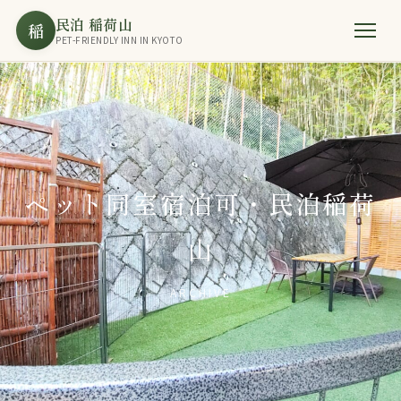
民泊 稲荷山
稲
PET-FRIENDLY INN IN KYOTO
ペット同室宿泊可・民泊稲荷
山
ARCHIVE