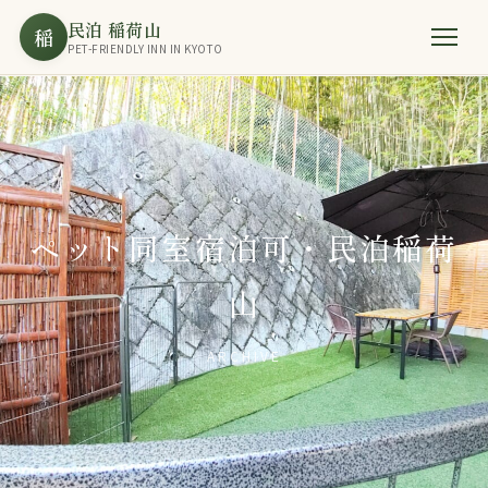
民泊 稲荷山
稲
PET-FRIENDLY INN IN KYOTO
ペット同室宿泊可・民泊稲荷
山
ARCHIVE