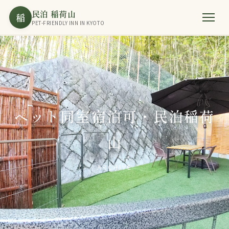
民泊 稲荷山
稲
PET-FRIENDLY INN IN KYOTO
ペット同室宿泊可・民泊稲荷
山
ARCHIVE