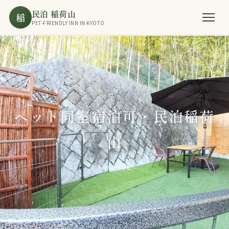
民泊 稲荷山
稲
PET-FRIENDLY INN IN KYOTO
ペット同室宿泊可・民泊稲荷
山
ARCHIVE