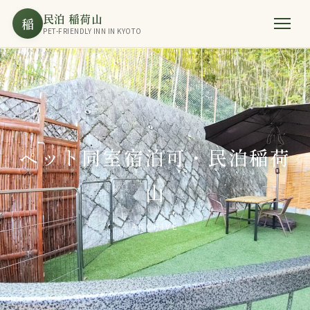
民泊 稲荷山
稲
PET-FRIENDLY INN IN KYOTO
ペット同室宿泊可・民泊稲荷
山
ARCHIVE