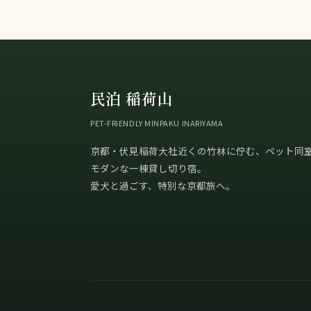
民泊 稲荷山
PET-FRIENDLY MINPAKU INARIYAMA
京都・伏見稲荷大社近くの竹林に佇む、ペット同
モダンな一棟貸し切り宿。
愛犬と過ごす、特別な京都旅へ。