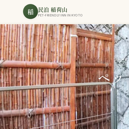
民泊 稲荷山
稲
PET-FRIENDLY INN IN KYOTO
ペッ