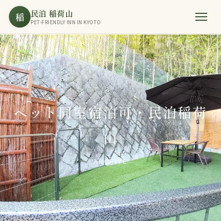
民泊 稲荷山
稲
PET-FRIENDLY INN IN KYOTO
ペット同室宿泊可・民泊稲荷
山
ARCHIVE