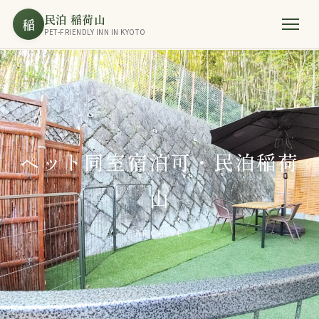
民泊 稲荷山
稲
PET-FRIENDLY INN IN KYOTO
ペット同室宿泊可・民泊稲荷
山
ARCHIVE