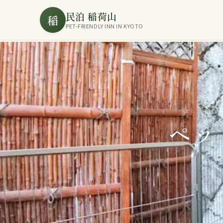
民泊 稲荷山
稲
PET-FRIENDLY INN IN KYOTO
ペッ