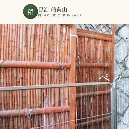
民泊 稲荷山
稲
PET-FRIENDLY INN IN KYOTO
ペッ