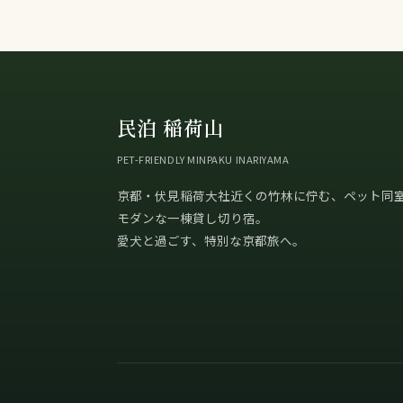
民泊 稲荷山
PET-FRIENDLY MINPAKU INARIYAMA
京都・伏見稲荷大社近くの竹林に佇む、ペット同
モダンな一棟貸し切り宿。
愛犬と過ごす、特別な京都旅へ。