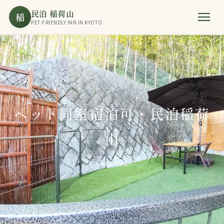
民泊 稲荷山
稲
PET-FRIENDLY INN IN KYOTO
ペット同室宿泊可・民泊稲荷
山
ARCHIVE