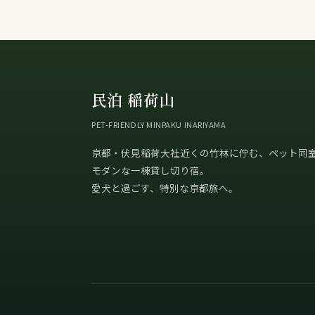
民泊 稲荷山
PET-FRIENDLY MINPAKU INARIYAMA
京都・伏見稲荷大社近くの竹林に佇む、ペット同
モダンな一棟貸し切り宿。
愛犬と過ごす、特別な京都旅へ。