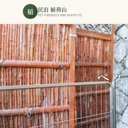
民泊 稲荷山
稲
PET-FRIENDLY INN IN KYOTO
ペッ