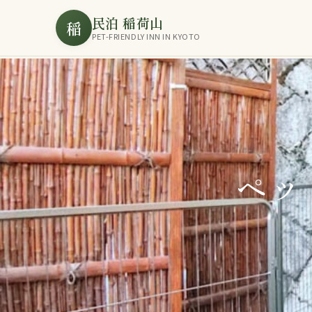
民泊 稲荷山
稲
PET-FRIENDLY INN IN KYOTO
ペッ