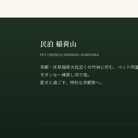
民泊 稲荷山
PET-FRIENDLY MINPAKU INARIYAMA
京都・伏見稲荷大社近くの竹林に佇む、ペット同
モダンな一棟貸し切り宿。
愛犬と過ごす、特別な京都旅へ。