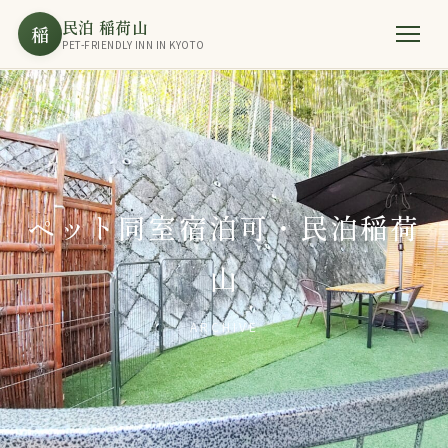
民泊 稲荷山
稲
PET-FRIENDLY INN IN KYOTO
ペット同室宿泊可・民泊稲荷
山
ARCHIVE