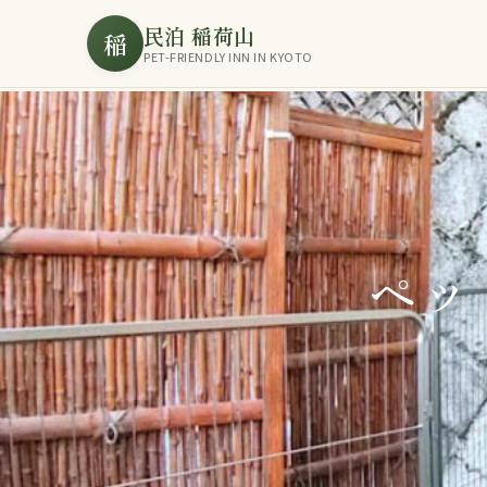
民泊 稲荷山
稲
PET-FRIENDLY INN IN KYOTO
ペッ