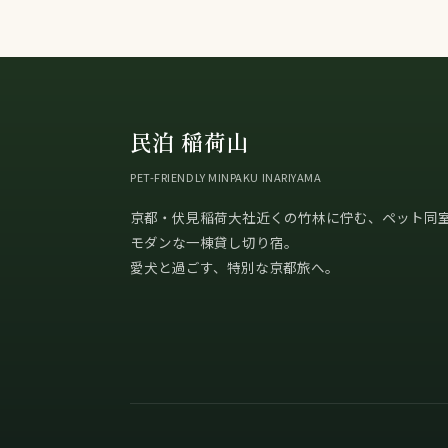
民泊 稲荷山
PET-FRIENDLY MINPAKU INARIYAMA
京都・伏見稲荷大社近くの竹林に佇む、ペット同
モダンな一棟貸し切り宿。
愛犬と過ごす、特別な京都旅へ。