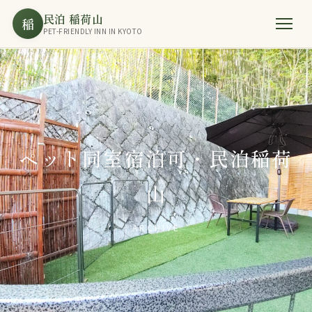
民泊 稲荷山
稲
PET-FRIENDLY INN IN KYOTO
ペット同室宿泊可・民泊稲荷
山
ARCHIVE