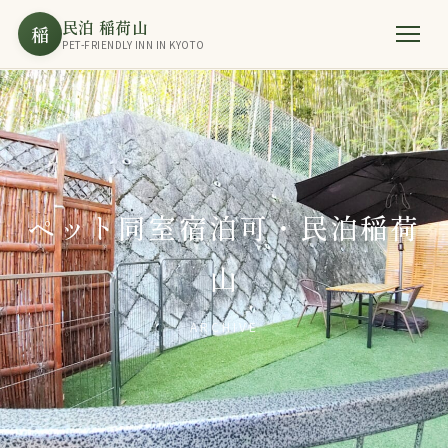
民泊 稲荷山
稲
PET-FRIENDLY INN IN KYOTO
ペット同室宿泊可・民泊稲荷
山
ARCHIVE